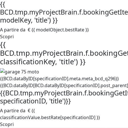
{{
BCD.tmp.myProjectBrain.f.bookingGetItem
modelKey, 'title') }}
A partire da
€ {{ modelObject.bestRate }}
Scopri
{{
BCD.tmp.myProjectBrain.f.bookingGetI
classificationKey, 'title') }}
{{BCD.dataByID[specificationID].meta.meta_bcd_q296}}
{{BCD.dataByID[BCD.dataByID[specificationID].post_parent].
{{BCD.tmp.myProjectBrain.f.bookingGetIt
specificationID, 'title')}}
A partire da
€ {{
classificationValue.bestRate[specificationID] }}
Scopri