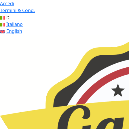
Accedi
Termini & Cond.
it
Italiano
English