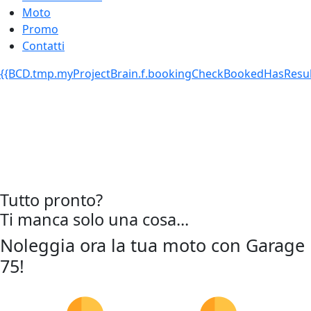
Moto
Promo
Contatti
{{BCD.tmp.myProjectBrain.f.bookingCheckBookedHasResult
Tutto pronto?
Ti manca solo una cosa...
Noleggia ora la tua moto con Garage
75!