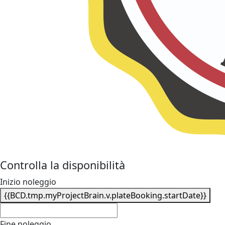
Controlla la disponibilità
Inizio noleggio
{{BCD.tmp.myProjectBrain.v.plateBooking.startDate}}
Fine noleggio